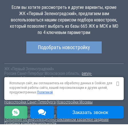
Если вы хотите рассмотреть и другие варианты, кроме
ЖК «Первый Зеленоградский», предлагаем вам
воспользоваться нашим сервисом подбора новостроек,
который позволяет выбрать из базы 665 ЖК в МСК и МО
по 4 ключевым параметрам
Подобрать новостройку
ЖК «Первый Зеленоградский»
Россия
Санкт-Петербург
Московская область,
perviy-
zelenogradskiy.novopoisk.msk.ru
Купить квартиру в новом жилом
комплексе «Первый Зеленоградский» от «Сибпромстрой» в
Используя сайт, вы соглашаетесь на обработку данных в Cookies для
Солнечногорском районе. Квартиры различных планировок от 4.21
корректной работы сайта, вашей персонализации и других целей,
млн рублей!
предусмотренных
Политикой
Новостройки Санкт-Петербурга
Новостройки Москвы
Информация на сайте взята из открытых источников, не является
публичной офертой и распространяется для ознакомления.
Заказать звонок
Пользовательское соглашение
Соглашение о размещении
Пояснение об информационно-рекламном характере сведений
Политика конфиденциальности
По всем вопросам, связанным с актуальностью информации на