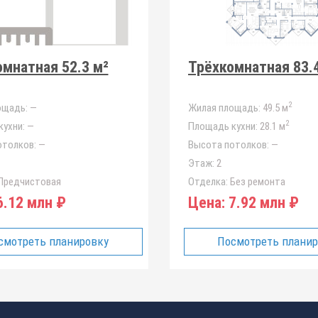
мнатная 52.3 м²
Трёхкомнатная 83.
2
ощадь:
—
Жилая площадь:
49.5 м
2
ухни:
—
Площадь кухни:
28.1 м
отолков:
—
Высота потолков:
—
Этаж:
2
Предчистовая
Отделка:
Без ремонта
.12 млн ₽
Цена:
7.92 млн ₽
смотреть планировку
Посмотреть плани