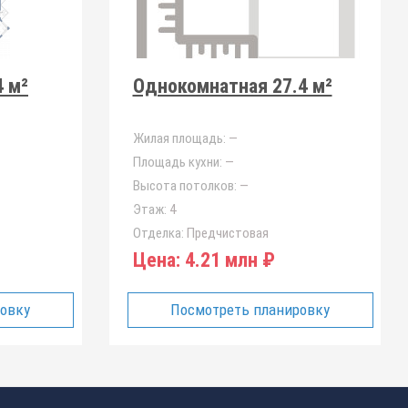
4 м²
Однокомнатная 27.4 м²
Жилая площадь:
—
Площадь кухни:
—
Высота потолков:
—
Этаж:
4
Отделка:
Предчистовая
Цена:
4.21 млн ₽
ровку
Посмотреть планировку