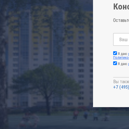
Кон
Оставьт
Я даю
Политико
Я даю
Вы такж
+7 (495