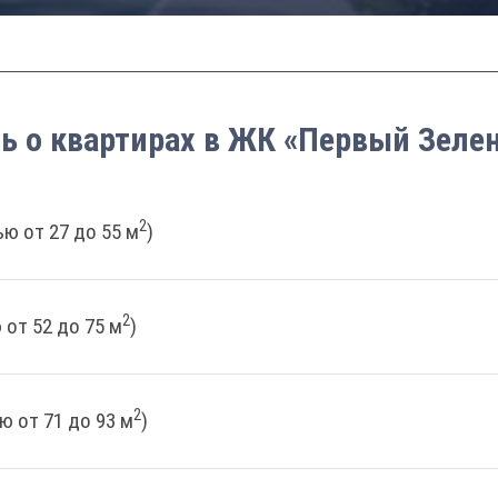
ть о квартирах в ЖК «Первый Зеле
2
ю от 27 до 55 м
)
2
от 52 до 75 м
)
2
ю от 71 до 93 м
)